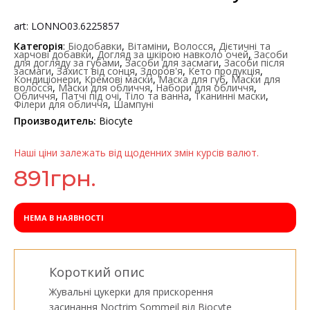
art: LONNO03.6225857
Категорія
:
Біодобавки
,
Вітаміни
,
Волосся
,
Дієтичні та
харчові добавки
,
Догляд за шкірою навколо очей
,
Засоби
для догляду за губами
,
Засоби для засмаги
,
Засоби після
засмаги
,
Захист від сонця
,
Здоров'я
,
Кето продукція
,
Кондиціонери
,
Кремові маски
,
Маска для губ
,
Маски для
волосся
,
Маски для обличчя
,
Набори для обличчя
,
Обличчя
,
Патчі під очі
,
Тіло та ванна
,
Тканинні маски
,
Філери для обличчя
,
Шампуні
Производитель:
Biocyte
Наші ціни залежать від щоденних змін курсів валют.
891
грн.
НЕМА В НАЯВНОСТІ
Короткий опис
Жувальні цукерки для прискорення
засинання Noctrim Sommeil від Biocyte