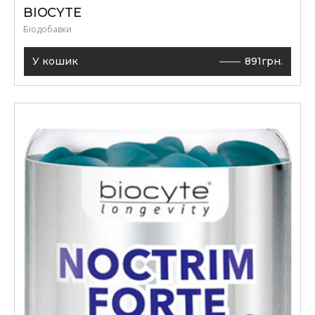
BIOCYTE
Біодобавки
У кошик
891
грн.