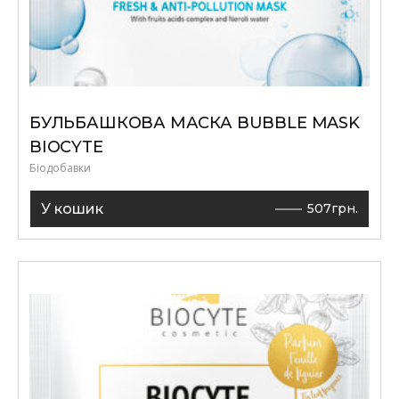
БУЛЬБАШКОВА МАСКА BUBBLE MASK
BIOCYTE
Біодобавки
У кошик
507
грн.