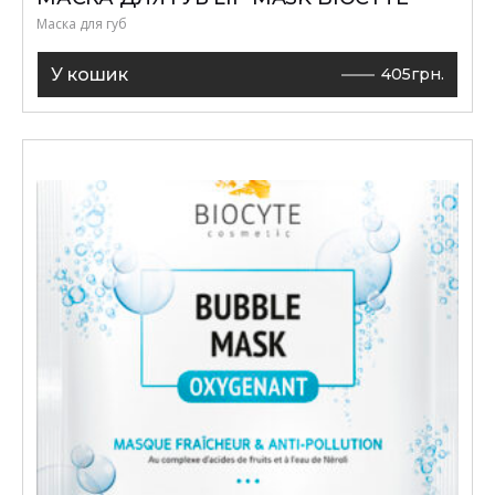
Маска для губ
У кошик
405
грн.