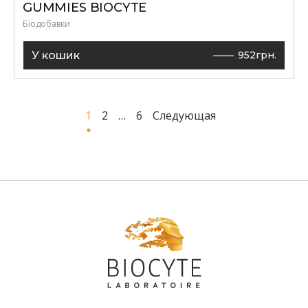
GUMMIES BIOCYTE
Біодобавки
У кошик
952
грн.
НАВІГАЦІЯ
1
2
…
6
Следующая
ЗА
ЗАПИСАМИ