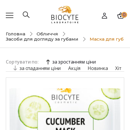
0
Головна
Обличчя
Засоби для догляду за губами
Маска для губ
Сортувати по:
за зростанням ціни
за спаданням ціни
Акція
Новинка
Хіт