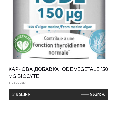
ХАРЧОВА ДОБАВКА IODE VEGETALE 150
ΜG BIOCYTE
Біодобавки
У кошик
932
грн.