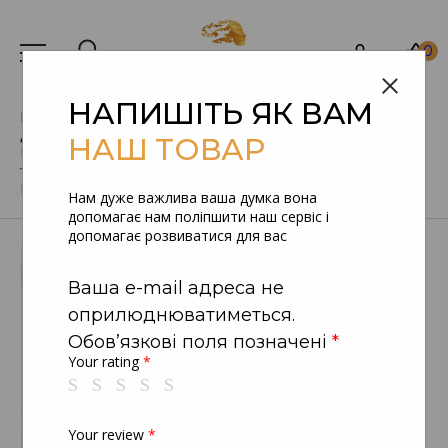
0
НАПИШІТЬ ЯК ВАМ
Головна
Products
Здоров'я
Дієтичні та харчові добавки
Біодобавки
НАШ ТОВАР
Вітаміни для зміцнення кісток, нервової системи
та когнітивної функції Cal/Mag/Zinc Liposomal
Biocyte
Нам дуже важлива ваша думка вона
допомагає нам поліпшити наш сервіс і
допомагає розвиватися для вас
Ваша e-mail адреса не
оприлюднюватиметься.
Обов’язкові поля позначені
*
Your rating
*
Your review
*