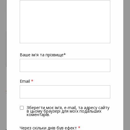
Ваше ім'я та прізвище*
Email
*
Sunless tanning
Вітаміни для зміцнення
Зберегти моє ім'я, e-mail, та адресу сайту
в цьому браузері для моїх подальших
коментарів.
кісток, нервової системи
Через скільки днів був ефект
*