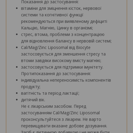
Показання до застосування:
вітаміни для зміцнення кісток, нервової
системи та когнітивної функції
рекомендуються при виявленому дефіциті
Кальцію, Магнію, Цинку в організмі;
стрес, втома, проблеми з концентрацією
для відновлення балансу в нервовій системі;
Cal/Mag/Zinc Liposomal від Biocyte
застосовується для зменшення стресу та
втоми завдяки високому вмісту магнію;
застосовується для підтримки імунітету.
Протипоказання до застосування:
індивідуальна непереносимість компонентів
продукту;
вагітність та період лактації;
дитячий вік.
Не є лікарським засобом. Перед
застосуванням Cal/Mag/Zinc Liposomal
проконсультуйтеся з лікарем. Не варто
перевищувати вказане добове дозування.
Засіб є дієтичною добавкою і не може бути