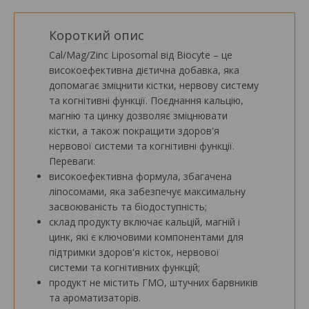
Короткий опис
Cal/Mag/Zinc Liposomal від Biocyte – це
високоефективна дієтична добавка, яка
допомагає зміцнити кістки, нервову систему
та когнітивні функції. Поєднання кальцію,
магнію та цинку дозволяє зміцнювати
кістки, а також покращити здоров'я
нервової системи та когнітивні функції.
Переваги:
високоефективна формула, збагачена
ліпосомами, яка забезпечує максимальну
засвоюваність та біодоступність;
склад продукту включає кальцій, магній і
цинк, які є ключовими компонентами для
підтримки здоров'я кісток, нервової
системи та когнітивних функцій;
продукт не містить ГМО, штучних барвників
та ароматизаторів.