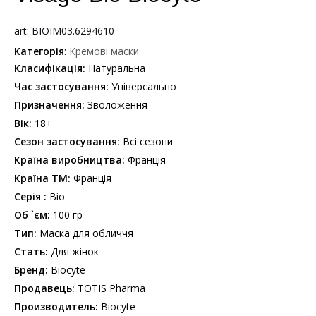
art: BIOIM03.6294610
Категорія
:
Кремові маски
Класифікація:
Натуральна
Час застосування:
Універсально
Призначення:
Зволоження
Вік:
18+
Сезон застосування:
Всi сезони
Країна виробництва:
Франція
Країна ТМ:
Франція
Серiя :
Bio
Об `єм:
100 гр
Тип:
Маска для обличчя
Стать:
Для жінок
Бренд:
Biocyte
Продавець:
TOTIS Pharma
Производитель:
Biocyte