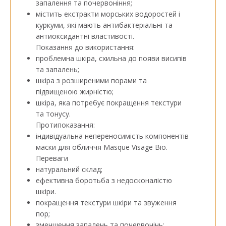
запалення та почервоніння;
містить екстракти морських водоростей і
куркуми, які мають антибактеріальні та
антиоксидантні властивості.
Показання до використання:
проблемна шкіра, схильна до появи висипів
та запалень;
шкіра з розширеними порами та
підвищеною жирністю;
шкіра, яка потребує покращення текстури
та тонусу.
Протипоказання:
індивідуальна непереносимість компонентів
маски для обличчя Masque Visage Bio.
Переваги
натуральний склад;
ефективна боротьба з недосконалістю
шкіри.
покращення текстури шкіри та звуження
пор;
зменшення запалень та почервонінь;