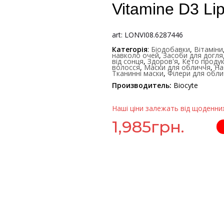
Vitamine D3 Li
art: LONVI08.6287446
Категорія
:
Біодобавки
,
Вітаміни
навколо очей
,
Засоби для догля
від сонця
,
Здоров'я
,
Кето продук
волосся
,
Маски для обличчя
,
На
Тканинні маски
,
Філери для обл
Производитель:
Biocyte
Наші ціни залежать від щоденних
1,985
грн.