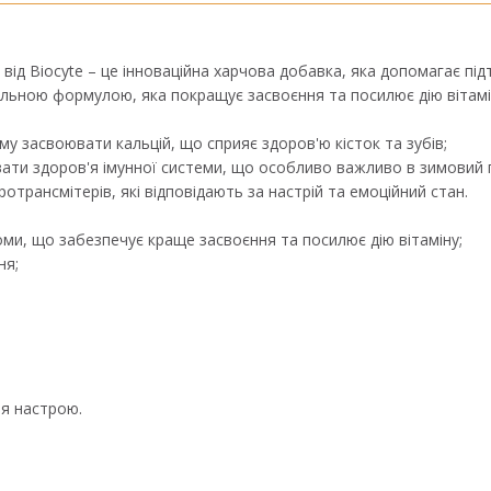
 від Biocyte – це інноваційна харчова добавка, яка допомагає під
льною формулою, яка покращує засвоєння та посилює дію вітамін
зму засвоювати кальцій, що сприяє здоров'ю кісток та зубів;
вати здоров'я імунної системи, що особливо важливо в зимовий п
йротрансмітерів, які відповідають за настрій та емоційний стан.
ми, що забезпечує краще засвоєння та посилює дію вітаміну;
ня;
ня настрою.