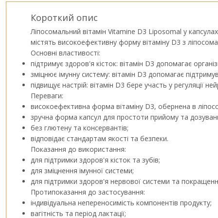
Короткий опис
Ліпосомальний вітамін Vitamine D3 Liposomal у капсулах
містять високоефективну форму вітаміну D3 з ліпосома
Основні властивості:
підтримує здоров'я кісток: вітамін D3 допомагає органі
зміцнює імунну систему: вітамін D3 допомагає підтриму
підвищує настрій: вітамін D3 бере участь у регуляції не
Переваги:
високоефективна форма вітаміну D3, обернена в ліпосо
зручна форма капсул для простоти прийому та дозуван
без глютену та консервантів;
відповідає стандартам якості та безпеки.
Показання до використання:
для підтримки здоров'я кісток та зубів;
для зміцнення імунної системи;
для підтримки здоров'я нервової системи та покращен
Протипоказання до застосування:
індивідуальна непереносимість компонентів продукту;
вагітність та період лактації;