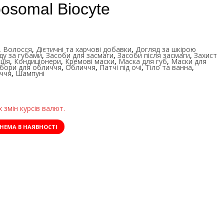
posomal Biocyte
,
Волосся
,
Дієтичні та харчові добавки
,
Догляд за шкірою
ду за губами
,
Засоби для засмаги
,
Засоби після засмаги
,
Захист
ція
,
Кондиціонери
,
Кремові маски
,
Маска для губ
,
Маски для
бори для обличчя
,
Обличчя
,
Патчі під очі
,
Тіло та ванна
,
иччя
,
Шампуні
 змін курсів валют.
НЕМА В НАЯВНОСТІ