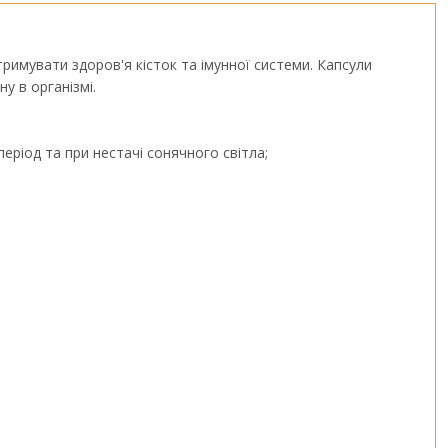
тримувати здоров'я кісток та імунної системи. Капсули
у в організмі.
еріод та при нестачі сонячного світла;