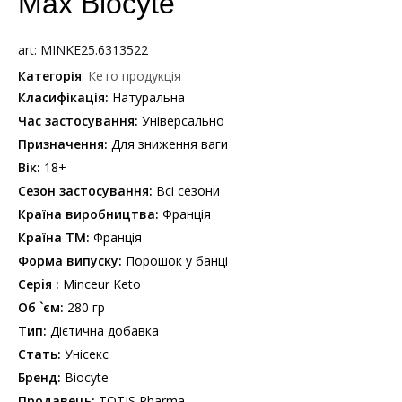
Max Biocyte
art: MINKE25.6313522
Категорія
:
Кето продукція
Класифікація:
Натуральна
Час застосування:
Універсально
Призначення:
Для зниження ваги
Вік:
18+
Сезон застосування:
Всi сезони
Країна виробництва:
Франція
Країна ТМ:
Франція
Форма випуску:
Порошок у банцi
Серiя :
Minceur Keto
Об `єм:
280 гр
Тип:
Дієтична добавка
Стать:
Унісекс
Бренд:
Biocyte
Продавець:
TOTIS Pharma