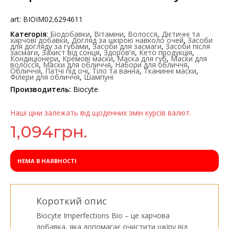
art: BIOIM02.6294611
Категорія
:
Біодобавки
,
Вітаміни
,
Волосся
,
Дієтичні та
харчові добавки
,
Догляд за шкірою навколо очей
,
Засоби
для догляду за губами
,
Засоби для засмаги
,
Засоби після
засмаги
,
Захист від сонця
,
Здоров'я
,
Кето продукція
,
Кондиціонери
,
Кремові маски
,
Маска для губ
,
Маски для
волосся
,
Маски для обличчя
,
Набори для обличчя
,
Обличчя
,
Патчі під очі
,
Тіло та ванна
,
Тканинні маски
,
Філери для обличчя
,
Шампуні
Производитель:
Biocyte
Наші ціни залежать від щоденних змін курсів валют.
1,094
грн.
НЕМА В НАЯВНОСТІ
Короткий опис
Biocyte Imperfections Bio – це харчова
добавка, яка допомагає очистити шкіру від