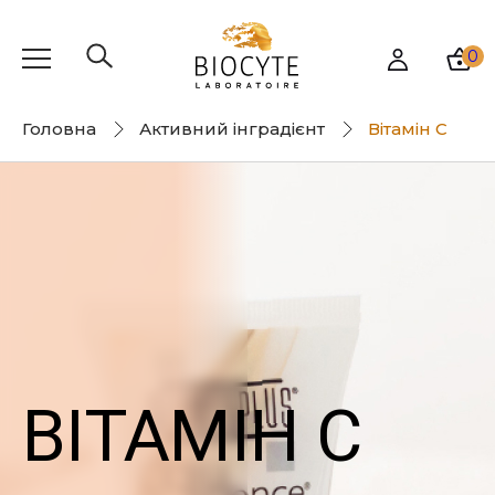
0
Головна
Активний інградієнт
Вітамін С
ВІТАМІН С