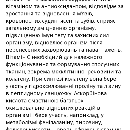
вітаміном та антиоксидантом, відповідає за
зростання та відновлення м’язів,
кровоносних судин, ясен та зубів, сприяє
загальному зміцненню організму,
підвищенню імунітету та захисних сил
організму, відновлює організм після
перенесених захворювань та навантажень.
Вітамін С необхідний для належного
функціонування та формування сполучних
тканин, зокрема міжклітинної речовини та
колагену. При синтезі колагену вона бере
участь у гідроксилюванні проліну та лізину
в пептидному ланцюжку. Аскорбінова
кислота є частиною багатьох
окислювально-відновних реакцій в
організмі і бере участь, наприклад, у
метаболізмі фенілаланіну, тирозину,
фолієвої кислоти, норепінефрину, гістаміну